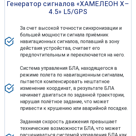
Генератор сигналов «ХАМЕЛЕОН Х–
Виды исполнения генератора
Технические характеристики
4.5» L5/GPS
сигналов «ХАМЕЛЕОН Х–4.5» L5/GPS
генератора сигналов «ХАМЕЛЕОН
Х–4.5» L5/GPS
За счет высокой точности синхронизации и
большей мощности сигнала приёмник
навигационных сигналов, попавший в зону
Наименование
Стационарное исполнение
действия устройства, считает его
предпочтительным и переключается на него.
Вид устройства
Cистема управления БЛА, находящегося в
режиме полета по навигационным сигналам,
пытается компенсировать нештатное
изменение координат, в результате БЛА
начинает двигаться по заданной траектории,
Масса
нарушая полётное задание, что может
не более 32 кг
привести к крушению или аварийной посадке.
устройства
Заданная скорость движения превышает
Габаритные
металлический шкаф,
технические возможности БЛА, что может
размеры (Ш×Д×В)
ДхШхВ
расцениваться системой управления БЛА как