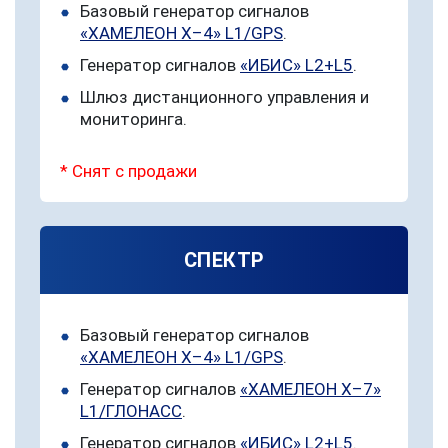
Базовый генератор сигналов
семейства Linux
«ХАМЕЛЕОН Х–4» L1/GPS
.
Генератор сигналов
«ИБИС» L2+L5
.
Степень защиты
ГОСТ 14254-96 – IP – 54
Шлюз дистанционного управления и
мониторинга.
Режимы
Статический /
имитации
Динамический
* Снят с продажи
Параметры
Высота – от 0 до 10000 м
имитации
Скорость – от 0 до 1000 км/
динамики
ч
СПЕКТР
движения в
навигационном
поле
Базовый генератор сигналов
«ХАМЕЛЕОН Х–4» L1/GPS
.
Параметры
Постоянная заданная
модели движения
скорость
Генератор сигналов
«ХАМЕЛЕОН Х–7»
объекта
Нулевая скорость
L1/ГЛОНАСС
.
Движение по заданной
Генератор сигналов
«ИБИС» L2+L5
.