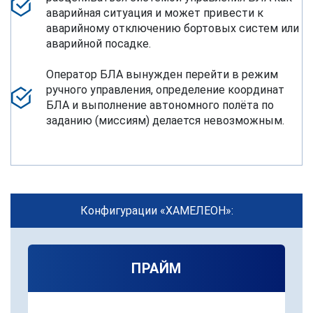
600x240x600 мм
аварийная ситуация и может привести к
аварийному отключению бортовых систем или
Стационарное исполнение
Время работы
24/7
аварийной посадке.
Металлический шкаф, ДхШхВ (600x240x600 мм) – 32
Потребляемая
до 500 Вт
Оператор БЛА вынужден перейти в режим
кг
ручного управления, определение координат
мощность
Время работы 24/7
БЛА и выполнение автономного полёта по
заданию (миссиям) делается невозможным.
Электропитание
220+-20 В переменного тока
(от 47 до 63 Гц)
Рабочий
oт -40° до +55° С
диапазон
температур
Конфигурации «ХАМЕЛЕОН»:
Управляющий
Ethernet (LAN) - 10/100 Base-
интерфейс
T. (TCP/IP и DHCP)
ПРАЙМ
Операционная
Bстроенная операционная
система
система реального времени