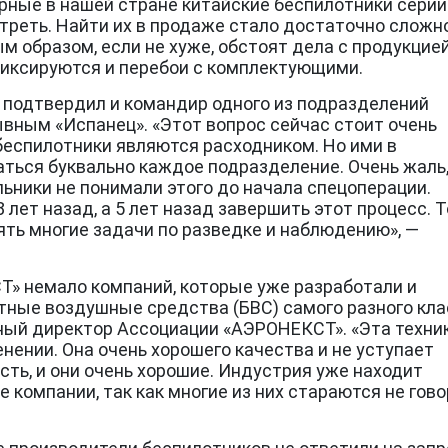
рные в нашей стране китайские беспилотники серии
треть. Найти их в продаже стало достаточно сложно
м образом, если не хуже, обстоят дела с продукцие
Фиксируются и перебои с комплектующими.
 подтвердил и командир одного из подразделений
вным «Испанец». «Этот вопрос сейчас стоит очень
беспилотники являются расходником. Но ими в
ться буквально каждое подразделение. Очень жаль,
ники не понимали этого до начала спецоперации.
лет назад, а 5 лет назад завершить этот процесс. 
ять многие задачи по разведке и наблюдению», —
Т» немало компаний, которые уже разработали и
ные воздушные средства (БВС) самого разного кла
ьный директор Ассоциации «АЭРОНЕКСТ». «Эта техни
енении. Она очень хорошего качества и не уступает
ть, и они очень хорошие. Индустрия уже находит
 компании, так как многие из них стараются не гов