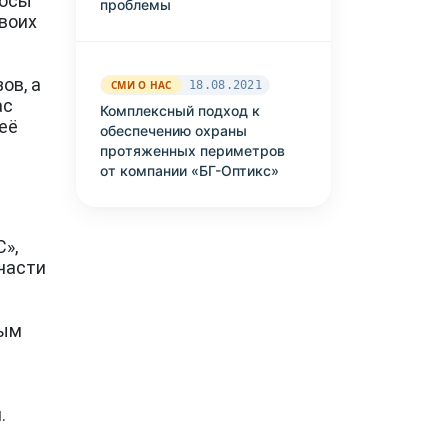
росы
проблемы
своих
ов, а
СМИ О НАС
18.08.2021
ас
Комплексный подход к
её
обеспечению охраны
протяженных периметров
от компании «БГ-Оптикс»
»,
части
ным
.