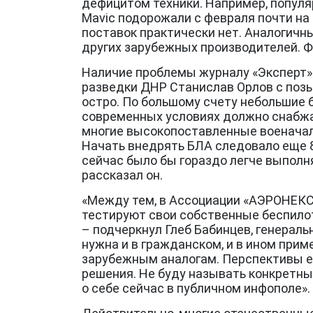
дефицитом техники. Например, популя
Mavic подорожали с февраля почти на 
поставок практически нет. Аналогичны
других зарубежных производителей. 
Наличие проблемы журналу «Эксперт»
разведки ДНР Станислав Орлов с позы
остро. По большому счету небольшие 
современных условиях должно снабжа
многие высокопоставленные военачаль
Начать внедрять БЛА следовало еще 8 
сейчас было бы гораздо легче выполн
рассказал он.
«Между тем, в Ассоциации «АЭРОНЕКС
тестируют свои собственные беспилот
– подчеркнул Глеб Бабинцев, генерал
нужна и в гражданском, и в ином прим
зарубежным аналогам. Перспективы ес
решения. Не буду называть конкретные
о себе сейчас в публичном инфополе».