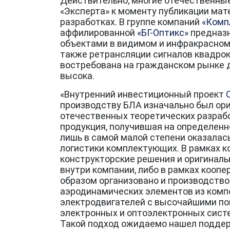
Действительно, многие отечественные
«Эксперта» к моменту публикации мате
разработках. В группе компаний
«Комп
аффилированной
«БГ-Оптикс»
предназн
объектами в видимом и инфракрасном 
также ретрансляции сигналов квадрок
востребована на гражданском рынке д
высока.
«Внутренний инвестиционный проект
производству БЛА изначально был ор
отечественных теоретических разрабо
продукция, получившая на определен
лишь в самой малой степени оказалас
логистики комплектующих. В рамках 
конструкторские решения и оригинал
внутри компании, либо в рамках кооп
образом организовано и производство
аэродинамических элементов из комп
электродвигателей с высочайшими по
электронных и оптоэлектронных систе
Такой подход ожидаемо нашел поддер