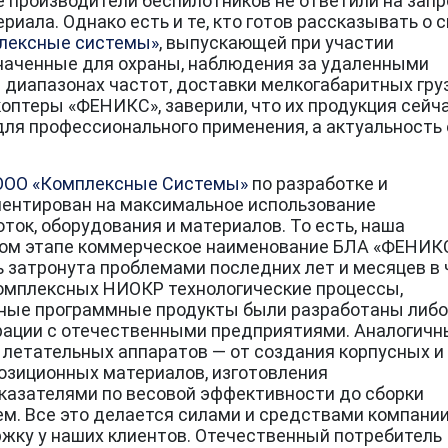
 производители беспилотников не ответили на зап
риала. Однако есть и те, кто готов рассказывать о 
лексные системы»
, выпускающей при участии
аченные для охраны, наблюдения за удаленными
диапазонах частот, доставки мелкогабаритных груз
оптеры «ФЕНИКС», заверили, что их продукция сейч
ля профессионального применения, а актуальность 
ООО «Комплексные Системы»
по разработке и
иентирован на максимальное использование
ток, оборудования и материалов. То есть, наша
ном этапе коммерческое наименование БЛА «ФЕНИКС
ь затронута проблемами последних лет и месяцев в 
комплексных НИОКР технологические процессы,
ьные программные продукты были разработаны либо
ерации с отечественными предприятиями. Аналогич
 летательных аппаратов — от создания корпусных и
озиционных материалов, изготовления
казателями по весовой эффективности до сборки
м. Все это делается силами и средствами компании
жку у наших клиентов. Отечественный потребитель